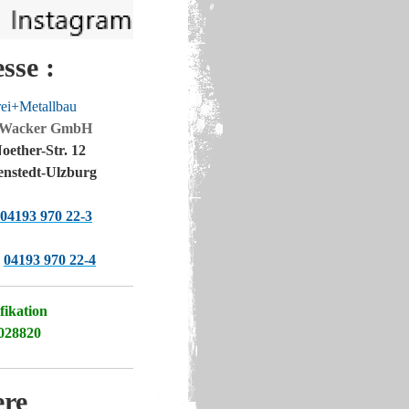
sse :
rei+Metallbau
&Wacker GmbH
ether-Str. 12
enstedt-Ulzburg
04193 970 22-3
04193 970 22-4
fikation
.028820
ere