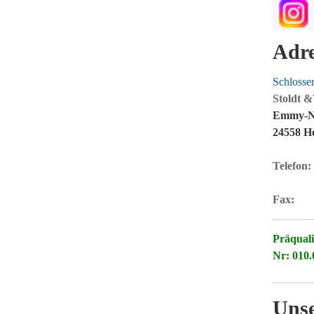
Adre
Schlosse
Stoldt 
Emmy-No
24558 H
Telefon:
Fax:
Präquali
Nr: 010
Uns